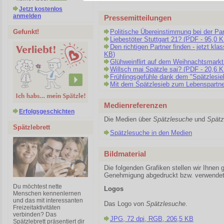
Jetzt kostenlos
anmelden
Pressemitteilungen
Gefunkt!
Politische Übereinstimmung bei der Pa
Liebestöter Stuttgart 21? (PDF - 95,0 
Den richtigen Partner finden - jetzt kla
KB)
Glühweinflirt auf dem Weihnachtsmarkt
Willsch mai Spätzle sai? (PDF - 20,6 K
Frühlingsgefühle dank dem "Spätzlesie
Mit dem Spätzlesieb zum Lebenspartne
Medienreferenzen
Erfolgsgeschichten
Die Medien über
Spätzlesuche
und
Spätz
Spätzlebrett
Spätzlesuche in den Medien
Bildmaterial
Die folgenden Grafiken stellen wir Ihnen 
Genehmigung abgedruckt bzw. verwendet
Du möchtest nette
Logos
Menschen kennenlernen
und das mit interessanten
Das Logo von
Spätzlesuche
.
Freizeitaktivitäten
verbinden? Das
JPG, 72 dpi, RGB, 206,5 KB
Spätzlebrett präsentiert dir