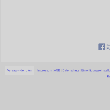
Vertrag widerrufen
Impressum
|
AGB
|
Datenschutz
|
Einwilligungseinstel
P