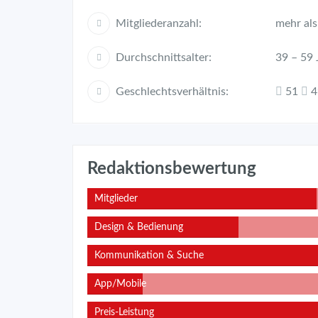
Mitgliederanzahl:
mehr als
Durchschnittsalter:
39 – 59 
Geschlechtsverhältnis:
51
4
Redaktionsbewertung
Mitglieder
Design & Bedienung
Kommunikation & Suche
App/Mobile
Website
Preis-Leistung