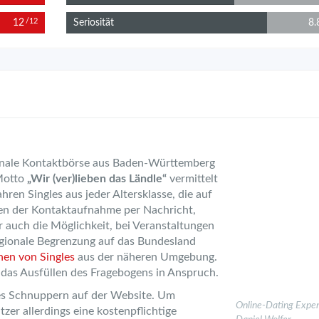
12
Seriosität
8.
/12
onale Kontaktbörse aus Baden-Württemberg
Motto
„Wir (ver)lieben das Ländle“
vermittelt
hren Singles aus jeder Altersklasse, die auf
en der Kontaktaufnahme per Nachricht,
 auch die Möglichkeit, bei Veranstaltungen
regionale Begrenzung auf das Bundesland
en von Singles
aus der näheren Umgebung.
as Ausfüllen des Fragebogens in Anspruch.
stes Schnuppern auf der Website. Um
Online-Dating Exper
tzer allerdings eine kostenpflichtige