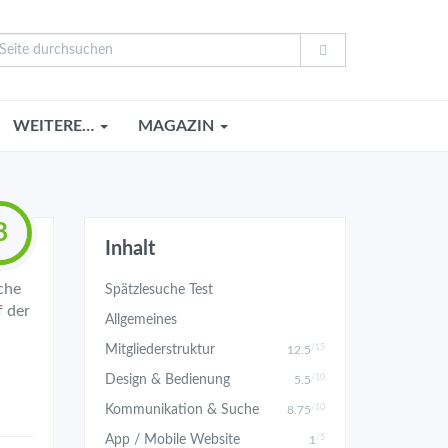
WEITERE…
MAGAZIN
8
Inhalt
che
Spätzlesuche Test
f der
Allgemeines
/15
Mitgliederstruktur
12.5
/10
Design & Bedienung
5.5
/10
Kommunikation & Suche
8.75
/5
App / Mobile Website
1