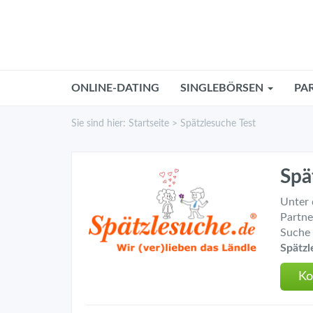
Skip
to
main
content
ONLINE-DATING
SINGLEBÖRSEN
PA
Sie sind hier:
Startseite
>
Spätzlesuche Test
Spä
Unter 
Partne
Suche 
Spätzl
Ko