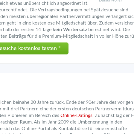
Daniel Wolfer
ich etwas unübersichtlich angeordnet ist,
 zurechtfindet. Die Vertragsbedingungen bei Spätzlesuche sind
 den meisten überregionalen Partnervermittlungen verlängert si
n geht in eine kostenlose Mitgliedschaft über. Zudem versicher
nerhalb der ersten 14 Tage
kein Wertersatz
berechnet wird. Die
hlten Beiträge für die Premium-Mitgliedschaft in voller Höhe zurü
lesuche kostenlos testen *
ichen beinahe 20 Jahre zurück. Ende der 90er Jahre des vorigen
 mit drei Partnern eine der ersten deutschen Partnervermittlun
den Pionieren im Bereich des
Online-Datings
. Zunächst lag der 
prachigen Raum. Als im Jahr 2009 die Umbenennung in den
te sich das Online-Portal als Kontaktbörse für eine ernsthafte