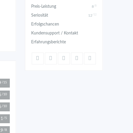
/8
Preis-Leistung
8
/12
Seriosität
12
Erfolgschancen
Kundensupport / Kontakt
Erfahrungsberichte
9
/15
5
/10
6
/10
1
/5
.9
/8