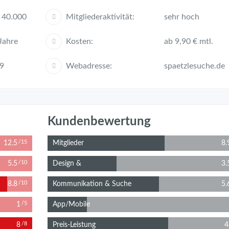
 40.000
Mitgliederaktivität:
sehr hoch
Jahre
Kosten:
ab 9,90 € mtl.
9
Webadresse:
spaetzlesuche.de
Kundenbewertung
12.5
Mitglieder
8.
/15
5.5
Design &
3.
/10
Bedienung
8.8
Kommunikation & Suche
5.
/10
1
App/Mobile
/5
Website
8
Preis-Leistung
4
/8