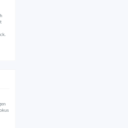
ch
t
ck.
gen
Fokus